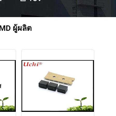
D ผู้ผลิต
are
ที่ใหญ่ที่สุด 938 ซีรี่ส์ซุปเปอร์ช้า Blow
ิวส์
Micro Subminiature ฟิวส์ AC 250V