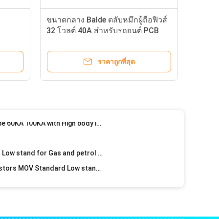
บัดกรี
MOV20D Metal Oxide Varistor 10kA Imax for Electromagnetic valves
Multicolor Voltage Dependent Resistor (VDR) 471KD10 for Oscilloscopes
ราคาถูกที่สุด
07D121K Metal Oxide Varistor , RoHS Compliant VARISTOR 108V 1.2KA DISC 7MM
680 VRMS Metal Oxide Varistor Block Transient Supressor for Oscilloscopes
Metal Oxide Varistor MYL10 Type 60KA 100KA with High body insulation
ZOV / ZNR Metal Oxide Varistor Low stand for Gas and petrol appliances
Radial Leaded Metal Oxide Varistors MOV Standard Low stand for Amplifiers
ชี่ยวชาญออนไลน์