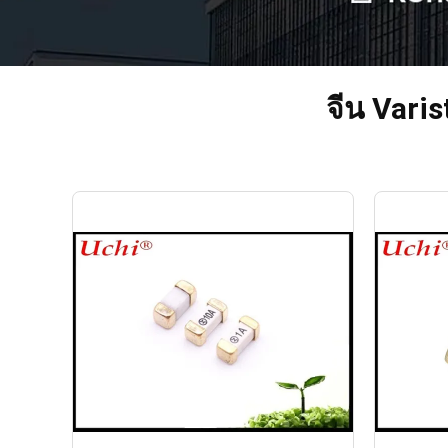
จีน Vari
สายไฟหลัก SMD Design 2410 ฟิวส์
Slow Bl
เมาท์พื้นผิว 6125 เมตริก F1A250V
ฟิวส์เมา