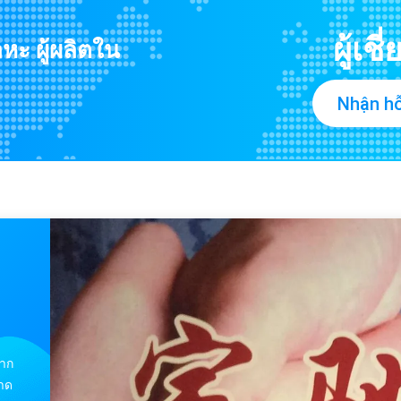
Nhận hỗ
จาก
าด
NTC
งจร
ณ์