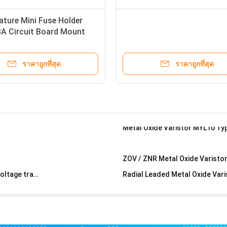
6kA Imax Metal Oxide Varistor , MOV14D UL CUL CQC TUV Mark for Street lighting
Customized Metal Oxide Varistor 620V MOV with 34S for Industrial devices
ราคาถูกที่สุด
ราคาถูกที่สุด
Amplifiers Metal Oxide Varistor 470V , 7mm Radial Leaded Varistor
930pF Metal Oxide Varistor , Epcos S20K275 Equivalent MOV 275Vac 350Vdc
20KA 5KA 40KA ZNR Metal Oxide Varistor with high voltage transients
Circuit Protection Metal Oxide Varistor High energy for Televisions / Controllers
ผู้เ
หะ ผู้ผลิตใน