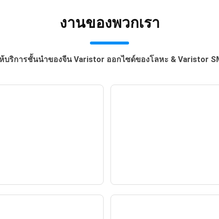
้ให้บริการชั้นนำของจีน Varistor ออกไซด์ของโลหะ & Varistor 
ร์มิสเตอร์ NTC แบบ
การรวมตัวทางธุรกิจร
มด้วยแก้วพร้อมฐานเซ
โลก ประจักษ์พยานถ
มิก: การสร้างเกราะ
ความแข็งแกร่ง | ลูก
— ข่าว —
— ข่าว —
้องกันที่แข็งแกร่ง
จากต่างประเทศเยี่ย
Guangdong uchi
Electronics เพื่อว
พิมพ์เขียวใหม่สำหร
ความร่วมมือระหว่า
ารประยุกต์ใช้แผ่น
ฮีทซิงค์: ควบคุมอุณหภ
ประเทศ
ายความร้อนด้วยน้ำ
และปกป้องแกนกลาง เ