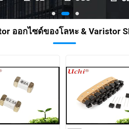
stor ออกไซด์ของโลหะ & Varistor SM
ow SMD 1808 T 2A 125 V
8x4x8mm DIP Miniature Squ
ท์พื้นผิว UL cUL ROHS
แฉกตะกั่ว Micro Slow Blow ฟ