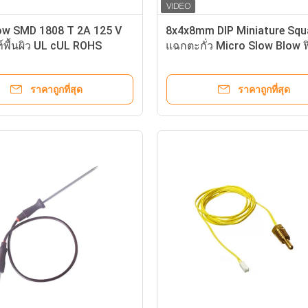
CQC
Subminiature T8A 250V
ราคาถูกที่สุด
ราคาถูกที่สุด
เมตรสัญจรเนื้อ 90mW
10KOhm Ntc Probe สําหรับส
น้ํา Spa ปั๊มเครื่องทําความร้อ