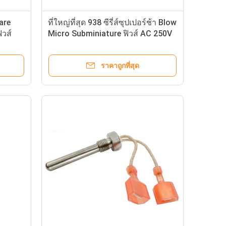
300V T 4A 5A CQC CB UL
ราคาถูกที่สุด
ระว่าย
เครื่องตรวจจับควัน
น