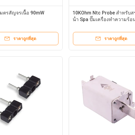
ราคาถูกที่สุด
ราคาถูกที่สุด
20KA 5KA 40KA ZNR Metal Oxide Varistor with high voltage transients
Circuit Protection Metal Oxide Varistor High energy for Televisions / Controllers
ature Mini Fuse Holder
3A Circuit Board Mount