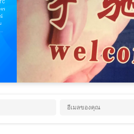
ม
ะ
งานของพวกเรา