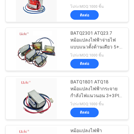
โปร่ง MOQ:1000 ชิ้น
ข่าว
ติดต่อ
87
BATQ2301 ATQ23.7
BLOG
NTC Thermistor
หม้อแปลงไฟฟ้าจ่ายไฟ
แบบแนวตั้งด้านเดียว 5+2
พินตรงกลาง ความถี่สูง
โปร่ง MOQ:1000 ชิ้น
ขอ
ติดต่อ
ใบ
BATQ1801 ATQ18
เสนอ
145
หม้อแปลงไฟฟ้ากระจาย
เซนเซอร์ตรวจจับ
กำลังไฟแนวนอน 3+3PIN
ราคา
110v ถึง 220v
โปร่ง MOQ:1000 ชิ้น
อุณหภูมิ NTC
ติดต่อ
แผนผัง
หม้อแปลงไฟฟ้า