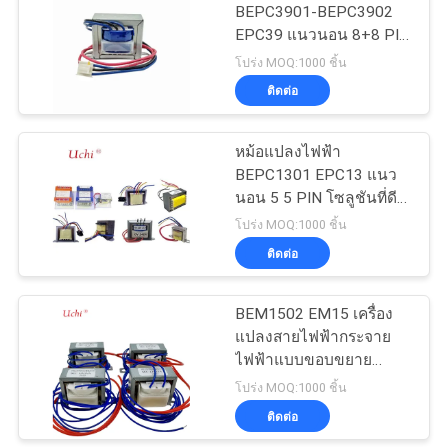
เว็บไซต์
BEPC3901-BEPC3902
EPC39 แนวนอน 8+8 PIN
31
220 เป็น 110
โปร่ง MOQ:1000 ชิ้น
PRIVACY
ติดต่อ
PTC Thermistor
POLICY
หม้อแปลงไฟฟ้า
BEPC1301 EPC13 แนว
นอน 5 5 PIN โซลูชันที่ดี
ที่สุดสำหรับการแปลงไฟ
โปร่ง MOQ:1000 ชิ้น
110V เป็น 220V
ติดต่อ
27
ฟิวส์รีเซทติ้งแบบ
BEM1502 EM15 เครื่อง
แปลงสายไฟฟ้ากระจาย
PPTC
ไฟฟ้าแบบขอบขยาย
PIN4+2+2
โปร่ง MOQ:1000 ชิ้น
ติดต่อ