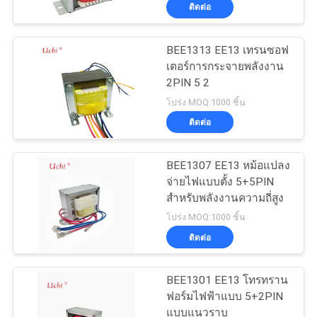
กับ
ติดต่อ
เรา
BEE1313 EE13 เทรนซอฟ
18
เตอร์การกระจายพลังงาน
Varistor ที่ผ่านการ
2PIN 5 2
ทัวร์
โปร่ง MOQ:1000 ชิ้น
ป้องกันด้วยความร้อน
ติดต่อ
โรงงาน
BEE1307 EE13 หม้อแปลง
ควบคุม
จ่ายไฟแบบตั้ง 5+5PIN
สำหรับพลังงานความถี่สูง
คุณภาพ
279
โปร่ง MOQ:1000 ชิ้น
แผ่นทำความเย็น
ติดต่อ
ติดต่อ
เหลว
BEE1301 EE13 โทรทราน
ฟอร์มไฟฟ้าแบบ 5+2PIN
เรา
แบบแนวราบ