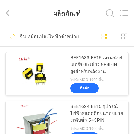
-
2026
Guangdong
ผลิตภัณฑ์
Uchi
Electronics
Co.,Ltd.
All
Rights
91
บ้าน
Reserved.
จีน หม้อแปลงไฟฟ้าจำหน่าย
Varistor ออกไซด์
สินค้า
ของโลหะ
BEE1633 EE16 เทรนซอฟ
เตอร์ระยะเดียว 5+4PIN
สูงสําหรับพลังงาน
การ
โปร่ง MOQ:1000 ชิ้น
ติดต่อ
แสดง
34
VR
BEE1624 EE16 อุปกรณ์
Varistor SMD
ไฟฟ้าสแตตติกขนาดขยาย
ระดับขั้ว 5+5PIN
เกี่ยว
โปร่ง MOQ:1000 ชิ้น