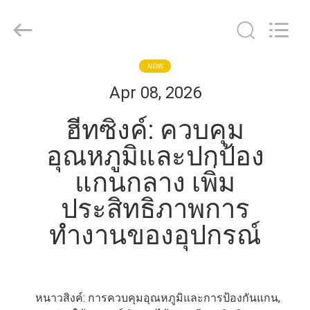
-
2026
Guangdong
Uchi
Electronics
Co.,Ltd.
All
Rights
NEWS
บ้าน
Reserved.
Apr 08, 2026
ฮีทซิงค์: ควบคุม
สินค้า
อุณหภูมิและปกป้อง
แกนกลาง เพิ่ม
การ
ประสิทธิภาพการ
แสดง
ทำงานของอุปกรณ์
VR
เกี่ยว
หนาวสิงค์: การควบคุมอุณหภูมิและการป้องกันแกน,