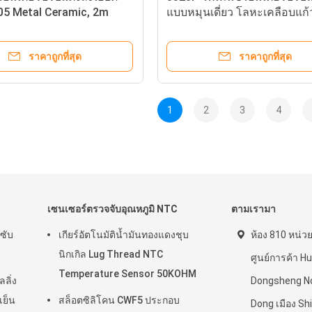
05 Metal Ceramic, 2m
แบบหมุนเดี่ยว โลหะเคลือบแก้
้อมลูกบิด, โพเทนชิโอมิเตอร์
ตัวต้านทานปรับค่าได้แม่นยำ
แบบหลายรอบความแม่นยำสูง
ราคาถูกที่สุด
ราคาถูกที่สุด
1
2
3
4
เซนเซอร์ตรวจจับอุณหภูมิ NTC
ตามเรามา
ซับ
เกียร์อัตโนมัติน้ำมันทองแดงชุบ
ห้อง 810 หน่วย
นิกเกิล Lug Thread NTC
ศูนย์การค้า H
Temperature Sensor 50KOHM
ลิ่ง
Dongsheng N
เย็น
สล็อตซิลิโคน CWF5 ประกอบ
Dong เมือง Sh