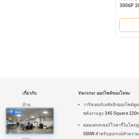
3006P 2
โอห์ม พร
ปรับได้
เกี่ยวกับ
Varistor ออกไซด์ของโลหะ
บ้าน
วาริสเตอร์เมทัลลิกออกไซด์ดูด
สินค้า
พลังงานสูง 34S Square 220v
การแสดง VR
คอมเพรสเซอร์โรตารี่ไมโครคูล
เกี่ยวกับเรา
500W สำหรับอุปกรณ์ทำความ