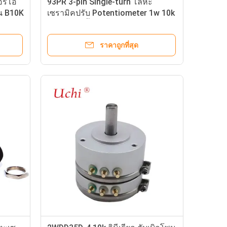
อริโอ
93PR 3-pin Single-turn โลหะ
อน B10K
เซรามิคปรับ Potentiometer 1w 10k
่อน
โอห์ม 1/2 นิ้ว
ราคาถูกที่สุด