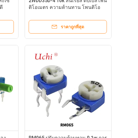
หะเซ
2WDD35D-4 10k ลินีเรียล ดับเบิลโพน
ดี
ติโอเมตร ความต้านทาน โพนติโอ
เมตรหมุน
ราคาถูกที่สุด
ของ
RM065 ปรับความต้านทาน 0.1w การ