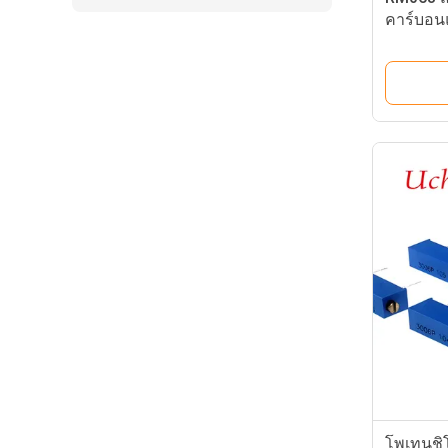
คาร์บอน
เมตร 1 ม
โพเทนชิโ