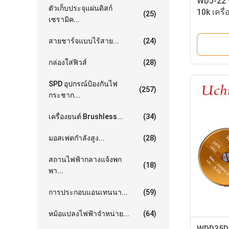
WDJ-22 
ตัวเก็บประจุแผ่นดิสก์
10k เครื
(25)
เซรามิค...
สายชาร์จแบบไร้สาย...
(24)
กล่องใส่ฟิวส์
(28)
SPD อุปกรณ์ป้องกันไฟ
(257)
กระชาก...
เครื่องยนต์ Brushless...
(34)
มอสเฟตกำลังสูง...
(28)
สถานไฟฟ้ากลางแจ้งพก
(18)
พา...
การประกอบแอนเทนนา...
(59)
หม้อแปลงไฟฟ้าจำหน่าย...
(64)
WDD35D4