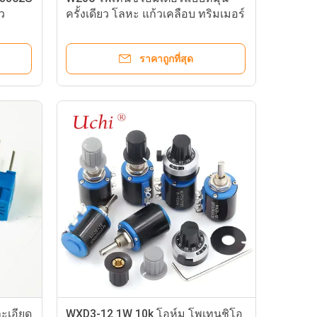
ว
ครั้งเดียว โลหะ แก้วเคลือบ ทริมเมอร์
โพเทนชิโอมิเตอร์ 0.25 วัตต์ พรีเซ็ต
โพเทนชิโอมิเตอร์
ราคาถูกที่สุด
ะเอียด
WXD3-12 1W 10k โอห์ม โพเทนชิโอ