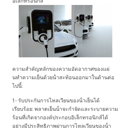
อิเล็กทรอนิกส์
ข่าว
BLOG
ขอ
ความสําคัญหลักของความอัดอากาศของแผ่
ใบ
นทําความเย็นด้วยน้ําสะท้อนออกมาในด้านต่อ
เสนอ
ไปนี้:
ราคา
1- รับประกันการไหลเวียนของน้ําเย็นได้
เรียบร้อย: พลาตเย็นน้ําจะกําจัดและระบายความ
ร้อนที่เกิดจากองค์ประกอบอิเล็กทรอนิกส์ได้
แผนผัง
อย่างมีประสิทธิภาพผ่านการไหลเวียนของน้ํา