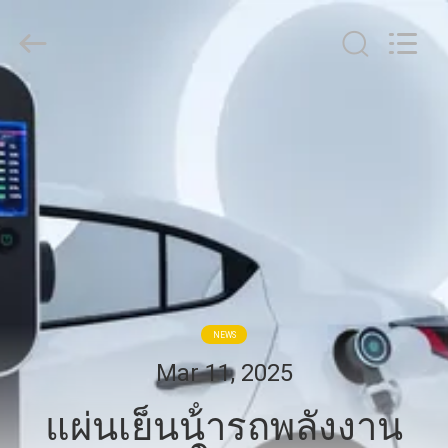
-
2026
Guangdong
Uchi
Electronics
Co.,Ltd.
All
Rights
บ้าน
Reserved.
สินค้า
การ
แสดง
NEWS
VR
Mar 11, 2025
เกี่ยว
แผ่นเย็นน้ํารถพลังงาน