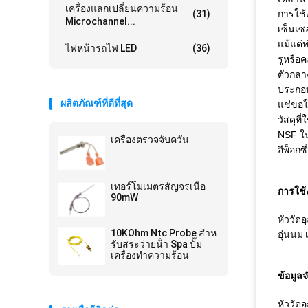
เครื่องแลกเปลี่ยนความร้อน
(31)
การใช้
Microchannel...
เซ็นเซ
แม้แต่ท
ไฟหน้ารถไฟ LED
(36)
รูหรือค
ตัวกลาง
ประกอบ
ผลิตภัณฑ์ที่ดีที่สุด
แช่ขอใ
วัสดุท
NSF ใน
เครื่องตรวจจับควัน
อีพ็อก
เทอร์โมเมตรสัญจรเนื้อ
การใช้
90mW
หัววัด
10KOhm Ntc Probe สําห
อุ่นนม
รับสระว่ายน้ํา Spa ปั๊ม
เครื่องทําความร้อน
ข้อมูล
หัววัด