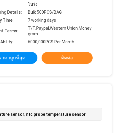
โปร่ง
ing Details:
Bulk 500PCS/BAG
y Time:
7 working days
T/T,Paypal,Western Union,Money
nt Terms:
gram
Ability:
6000,000PCS Per Month
ราคาถูกที่สุด
ติดต่อ
ature sensor
,
ntc probe temperature sensor