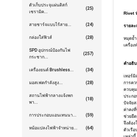
ตัวเก็บประจุแผ่นดิสก์
(25)
เซรามิค...
Rivet ห
สายชาร์จแบบไร้สาย...
(24)
รายละเ
กล่องใส่ฟิวส์
(28)
หมุดย้ำ
เครื่อ
SPD อุปกรณ์ป้องกันไฟ
(257)
กระชาก...
คำอธิบ
เครื่องยนต์ Brushless...
(34)
เทอร์ม
มอสเฟตกำลังสูง...
(28)
การควบ
ควบคุม
สถานไฟฟ้ากลางแจ้งพก
ประกอบ
(18)
พา...
ปัจจัย
ค่าคงท
การประกอบแอนเทนนา...
(59)
ช่วยยื
จึงต้อ
หม้อแปลงไฟฟ้าจำหน่าย...
(64)
ตัวเรื
เหล่านี้