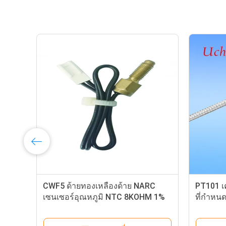
ทองเหลืองด้าย NARC
PT101 เครื่องตรวจจับอุณหภูมิ
ุณหภูมิ NTC 8KOHM 1%
ที่กําหนดเอง เหมาะสําหรับบ้าน
ูลควบคุมอุณหภูมิ