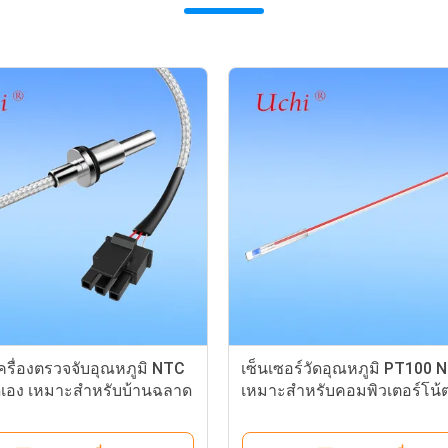
 NTC
เซ็นเซอร์วัดอุณหภูมิ PT100 NTC
YF20032 
ฉลาด
เหมาะสำหรับคอมพิวเตอร์โน้ตบุ๊ก
NTC ที่ปิ
เตาอบแห้