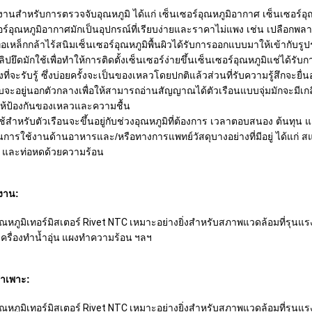
งานสำหรับการตรวจจับอุณหภูมิ ได้แก่ เซ็นเซอร์อุณหภูมิอากาศ เซ็นเซอร์อุณห
อร์อุณหภูมิอากาศมักเป็นอุปกรณ์ที่เรียบง่ายและราคาไม่แพง เช่น เปลือกพลาสต
่อเหล็กกล้าไร้สนิมเซ็นเซอร์อุณหภูมิพื้นผิวได้รับการออกแบบมาให้เข้ากับรูปร
ลิปยึดมักใช้เพื่อทำให้การติดตั้งเซ็นเซอร์ง่ายขึ้นเซ็นเซอร์อุณหภูมิแช่ได
ที่จะรับรู้ ซึ่งบ่อยครั้งจะเป็นของเหลวโดยปกติแล้วส่วนที่รับความรู้สึกจะย
จะอยู่นอกตัวกลางเพื่อให้สามารถอ่านสัญญาณได้ตัวเรือนแบบจุ่มมักจะมีเกลี
ห้ป้องกันของเหลวและความชื้น
ี่ใช้สำหรับตัวเรือนจะขึ้นอยู่กับช่วงอุณหภูมิที่ต้องการ เวลาตอบสนอง ต้น
การใช้งานด้านอาหารและ/หรือทางการแพทย์วัสดุบางอย่างที่มีอยู่ ได้แก่ 
ซี่ และท่อหดด้วยความร้อน
งาน:
อุณหภูมิเทอร์มิสเตอร์ Rivet NTC เหมาะอย่างยิ่งสำหรับสภาพแวดล้อมที่รุนแร
 เครื่องทำน้ำอุ่น แผงทำความร้อน ฯลฯ
จำเพาะ:
อุณหภูมิเทอร์มิสเตอร์ Rivet NTC เหมาะอย่างยิ่งสำหรับสภาพแวดล้อมที่รุนแร