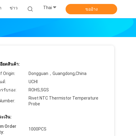
Thai
า
ข่าว
ขออ้าง
ียดสินค้า:
f Origin:
Dongguan，Guangdong,China
นด์:
UCHI
ารรับรอง:
ROHS,SGS
Rivet NTC Thermistor Temperature
Number:
Probe
ะเงิน:
um Order
1000PCS
ty: