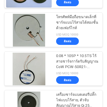
7R0K95L
กับ
ติดต่อ
เรา
โทรศัพท์มือถือขนาดเล็กที่
ชาร์จแบบไร้สายได้สองชั้น
ด้วยเฟอร์ไรท์
ทัวร์
USD MOQ:10000
ติดต่อ
โรงงาน
0.08 * 105P * 10.5TS ไร้
ควบคุม
สายชาร์จการ์ดรับสัญญาณ
CoW PCW-50R21-
คุณภาพ
A1109803
USD MOQ:10000
ติดต่อ
ติดต่อ
เครื่องชาร์จแบตเตอรี่ปลั๊ก
ไฟแบบไร้สาย, ตัวจับ
เรา
สัญญาณไร้สาย Qi 25