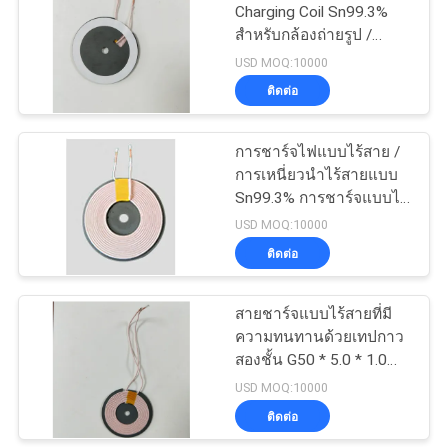
PRIVACY
Charging Coil Sn99.3%
สำหรับกล้องถ่ายรูป /
POLICY
โทรศัพท์มือถือ
USD MOQ:10000
ติดต่อ
การชาร์จไฟแบบไร้สาย /
การเหนี่ยวนำไร้สายแบบ
Sn99.3% การชาร์จแบบไร้
สายสำหรับโทรศัพท์มือถือ
USD MOQ:10000
ติดต่อ
สายชาร์จแบบไร้สายที่มี
ความทนทานด้วยเทปกาว
สองชั้น G50 * 5.0 * 1.0
Core
USD MOQ:10000
ติดต่อ