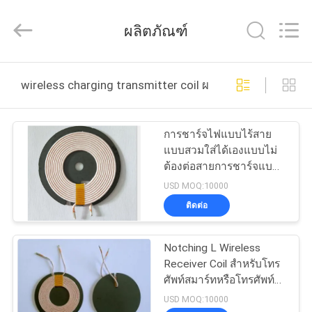
-
2026
Guangdong
ผลิตภัณฑ์
Uchi
Electronics
Co.,Ltd.
All
Rights
บ้าน
Reserved.
wireless charging transmitter coil ผลิตออนไลน์
สินค้า
การชาร์จไฟแบบไร้สาย
แบบสวมใส่ได้เองแบบไม่
ต้องต่อสายการชาร์จแบบ
การ
ไร้สาย
USD MOQ:10000
ติดต่อ
แสดง
VR
Notching L Wireless
Receiver Coil สำหรับโทร
ศัพท์สมาร์ทหรือโทรศัพท์
เกี่ยว
และโน้ตบุ๊ค WX4710-
USD MOQ:10000