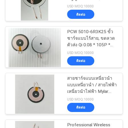
องศาอุณหภูมิ
USD MOQ:10000
ข่าว
ติดต่อ
PCW 5010-6R3K25 ขั้ว
ขอ
ชาร์จแบบไร้สาย, ขดลวด
ตัวส่ง Qi 0.08 * 105P *
ใบ
10.5TS
USD MOQ:10000
ติดต่อ
เสนอ
ราคา
สายชาร์จแบบเหนี่ยวนำ
แบบเหนี่ยวนำ / สายไฟฟ้า
เหนี่ยวนำไฟฟ้า Mylar
แผนผัง
Tape
USD MOQ:10000
ติดต่อ
เว็บไซต์
Professional Wireless