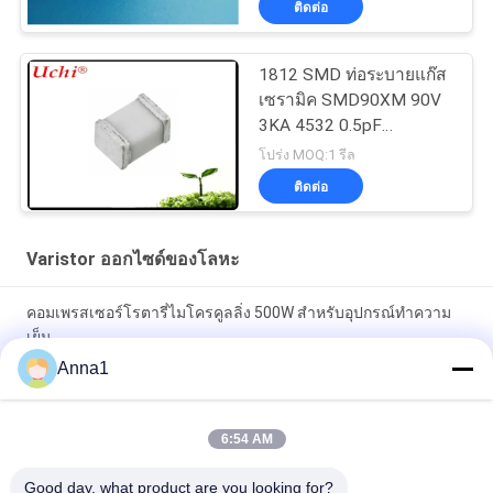
ติดต่อ
1812 SMD ท่อระบายแก๊ส
เซรามิค SMD90XM 90V
3KA 4532 0.5pF
UN1812-90CSMD
โปร่ง MOQ:1 รีล
ติดต่อ
Varistor ออกไซด์ของโลหะ
คอมเพรสเซอร์โรตารี่ไมโครคูลลิ่ง 500W สำหรับอุปกรณ์ทำความ
เย็น
Anna1
คอมเพรสเซอร์โรตารี่ขนาดเล็กที่มีเสียงรบกวนและการสั่นสะเทือน
ต่ำพร้อมความจุความเย็น 500W
6:54 AM
การวัดและขยายช่วงของตัวต้านทานต่ำพิเศษ
Good day, what product are you looking for?