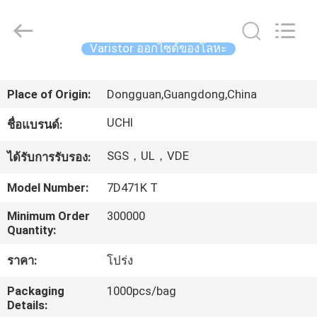
-
2026
Guangdong
Uchi
Electronics
Varistor ออกไซด์ของโลหะ
Co.,Ltd.
All
Rights
บ้าน
Reserved.
Place of Origin:
Dongguan,Guangdong,China
UCHI
ชื่อแบรนด์:
สินค้า
SGS，UL，VDE
ได้รับการรับรอง:
การ
Model Number:
7D471K T
แสดง
Minimum Order
300000
Quantity:
VR
ราคา:
โปร่ง
Packaging
1000pcs/bag
เกี่ยว
Details: