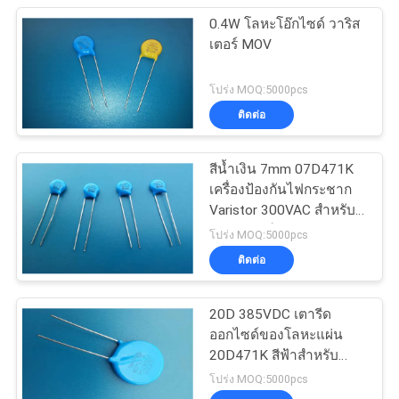
0.4W โลหะโอ๊กไซด์ วาริส
เตอร์ MOV
โปร่ง MOQ:5000pcs
ติดต่อ
สีน้ำเงิน 7mm 07D471K
เครื่องป้องกันไฟกระชาก
Varistor 300VAC สำหรับ
สายกราวด์
โปร่ง MOQ:5000pcs
ติดต่อ
20D 385VDC เตารีด
ออกไซด์ของโลหะแผ่น
20D471K สีฟ้าสำหรับ
แหล่งจ่ายไฟ Powr Supply
โปร่ง MOQ:5000pcs