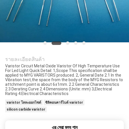
ข่าว
ขอ
ใบ
รายละเอียดสินค้า
เสนอ
Varistor Circuit Metal Oxide Varistor Of High Temperature Use
For Led Light Quick Detail: 1,Scope This specification shall be
applied to MYG VARISTORS produced. 2, General Date 2.1 In the
ราคา
Vibration test,the space from the body of the MYG Resistors to
attchment point is about 6±1mm. 2.2 General Characteristics
2.3 Derating Curve 2.4 Dimensions (Unite: mm) 3,Electrical
Rating 4.Electrical Characteristics
แผนผัง
varistor โลหะออกไซด์
ซิลิคอนคาร์ไบด์ varistor
silicon carbide varistor
เว็บไซต์
এর সেরা মূল্য পান